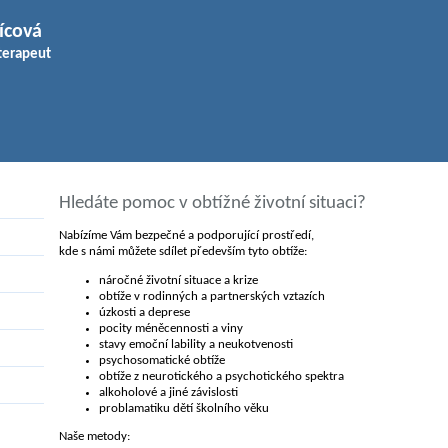
ícová
terapeut
Hledáte pomoc v obtížné životní situaci?
Nabízíme Vám bezpečné a podporující prostředí,
kde s námi můžete sdílet především tyto obtíže:
náročné životní situace a krize
obtíže v rodinných a partnerských vztazích
úzkosti a deprese
pocity méněcennosti a viny
stavy emoční lability a neukotvenosti
psychosomatické obtíže
obtíže z neurotického a psychotického spektra
alkoholové a jiné závislosti
problamatiku dětí školního věku
Naše metody: