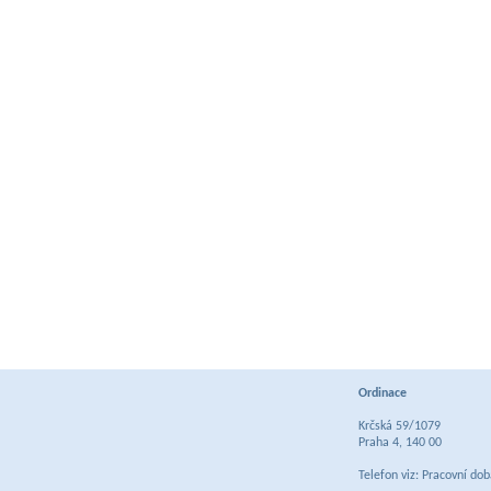
Ordinace
Krčská 59/1079
Praha 4, 140 00
Telefon viz: Pracovní do