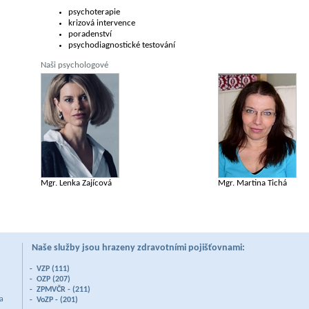
psychoterapie
krizová intervence
poradenství
psychodiagnostické testování
Naši psychologové
Mgr. Lenka Zajícová
Mgr. Martina Tichá
Naše služby jsou hrazeny zdravotními pojišťovnami:
- VZP (111)
- OZP (207)
- ZPMVČR - (
211)
ba
- VoZP - (201)